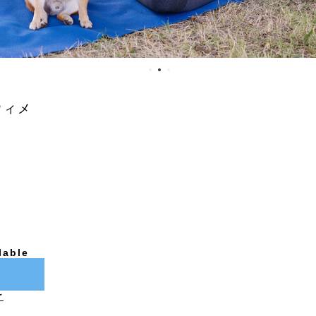
ウィメ
lable
け