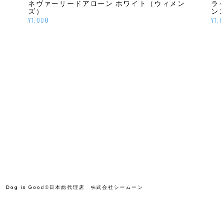
ネヴァーリードアローン ホワイト（ウィメン
ラ
ズ）
ン
¥1,000
¥1
Dog is Good®日本総代理店 株式会社シームーン