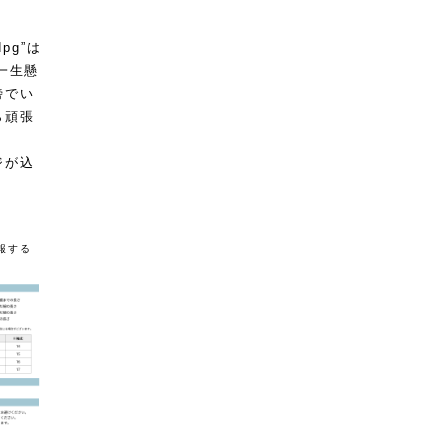
dpg”は
一生懸
傍でい
ら頑張
ジが込
。
報する