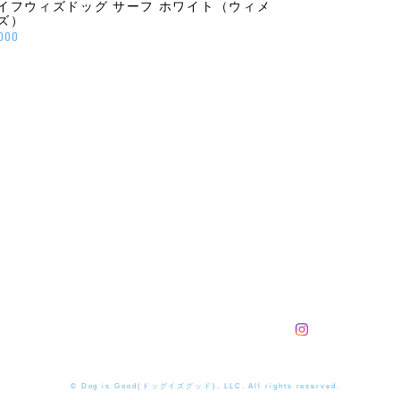
イフウィズドッグ サーフ ホワイト（ウィメ
ズ）
,000
© Dog is Good(ドッグイズグッド), LLC. All rights reserved.